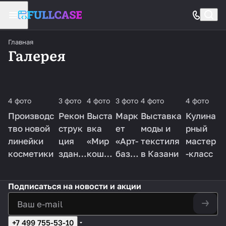
Главная
Галерея
4 фото
3 фото
4 фото
3 фото
4 фото
4 фото
Производс
Рекон
Выста
Марк
Выставка
Кулина
тво новой
струк
вка
ет
моды и
рный
линейки
ция
«Мир
«Арт-
текстиля
мастер
косметики
здани
кошек
базар
в Казани
-класс
я
»
»
Подписаться
на новости и акции
+7 499 755-53-10