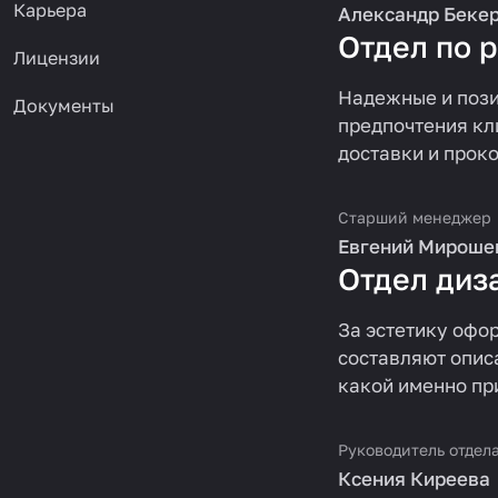
Карьера
Александр Беке
Отдел по 
Лицензии
Надежные и пози
Документы
предпочтения кл
доставки и прок
Старший менеджер
Евгений Мироше
Отдел диз
За эстетику офо
составляют описа
какой именно пр
Руководитель отдел
Ксения Киреева