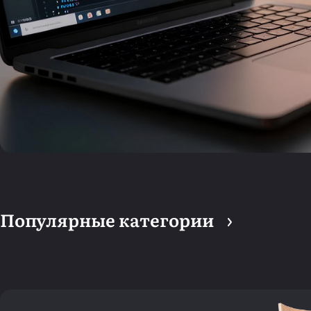
Популярные категории
Создание сайта
Сопровождение сайта