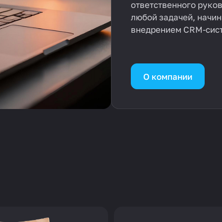
ответственного руков
любой задачей, начин
внедрением CRM-сист
О компании
Запуск сайта
Продвижение сайта