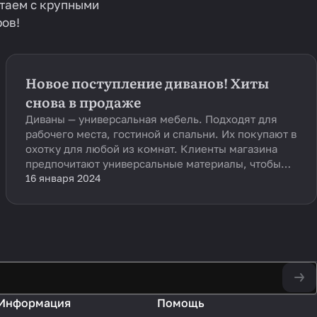
отаем с крупными
ов!
Новое поступление диванов! Хиты
снова в продаже
Диваны — универсальная мебель. Подходят для
рабочего места, гостиной и спальни. Их покупают в
охотку для любой из комнат. Клиенты магазина
предпочитают универсальные материалы, чтобы
мебель служила более 10 лет. Мы знаем о вашей
16 января 2024
любви к диванам, поэтому завезли новые
коллекции. Мягкая мебель снова в продаже!
Информация
Помощь